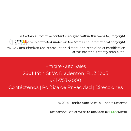
© Certain automotive content displayed within this website, Copyright
and is protected under United States and international copyright
law. Any unauthorized use, reproduction, distribution, recording or modification
of this content is strictly prohibited.
Empire Auto Sales
2601 14th St W. Bradenton, FL, 34205
941-753-2000
Contáctenos
|
Política de Privacidad
|
Direcciones
© 2026 Empire Auto Sales. All Rights Reserved.
Responsive Dealer Website provided by
Surge
Metrix.